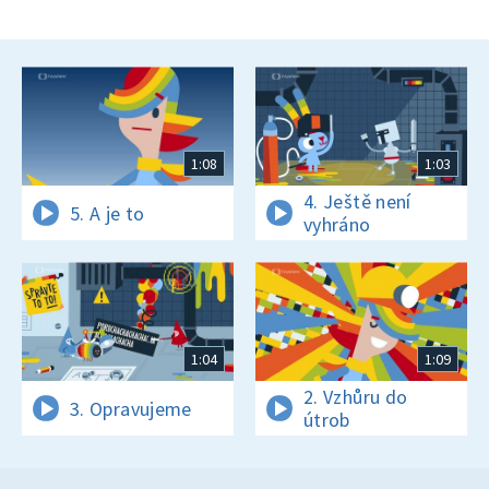
1:08
1:03
4. Ještě není
5. A je to
vyhráno
1:04
1:09
2. Vzhůru do
3. Opravujeme
útrob