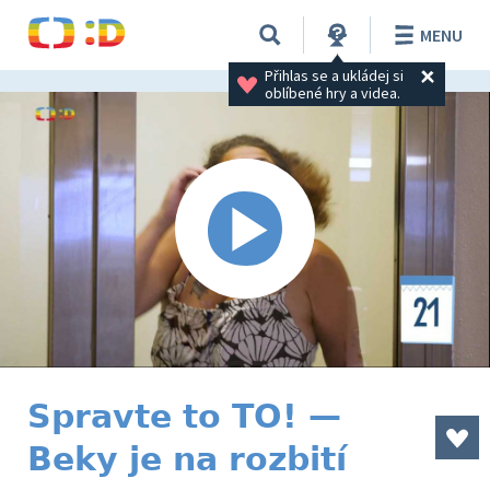
MENU
Přihlas se a ukládej si 
oblíbené hry a videa.
Spravte to TO! —
Beky je na rozbití