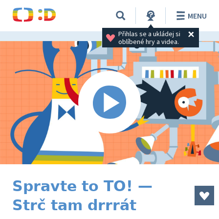
MENU
Přihlas se a ukládej si 
oblíbené hry a videa.
Spravte to TO! —
Strč tam drrrát