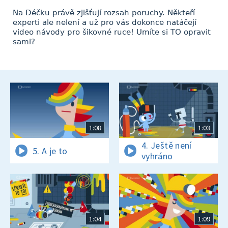
Na Déčku právě zjišťují rozsah poruchy. Někteří
experti ale nelení a už pro vás dokonce natáčejí
video návody pro šikovné ruce! Umíte si TO opravit
sami?
1:08
1:03
4. Ještě není
5. A je to
vyhráno
1:04
1:09