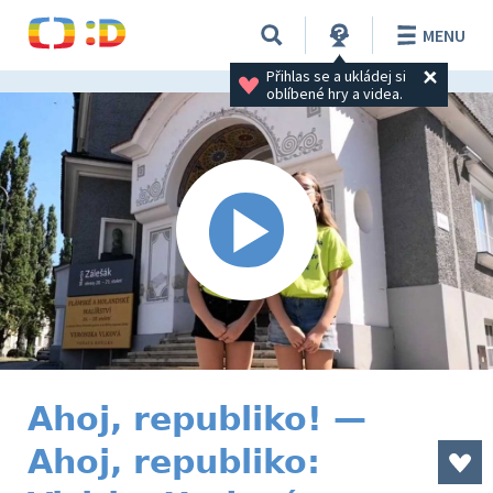
MENU
Přihlas se a ukládej si 
oblíbené hry a videa.
Ahoj, republiko! —
Ahoj, republiko: