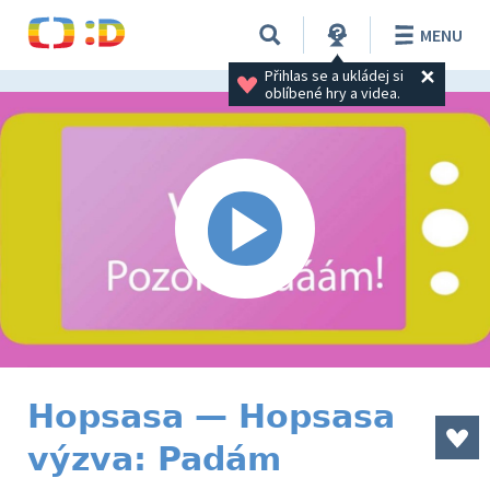
MENU
Přihlas se a ukládej si 
oblíbené hry a videa.
Hopsasa — Hopsasa
výzva: Padám