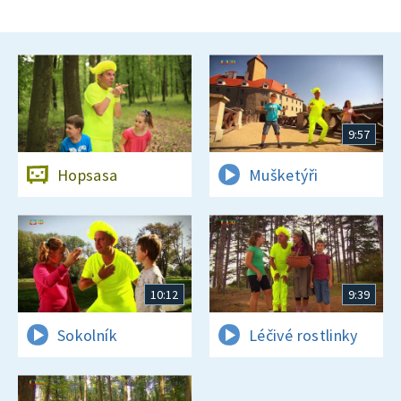
9:57
Hopsasa
Mušketýři
10:12
9:39
Sokolník
Léčivé rostlinky