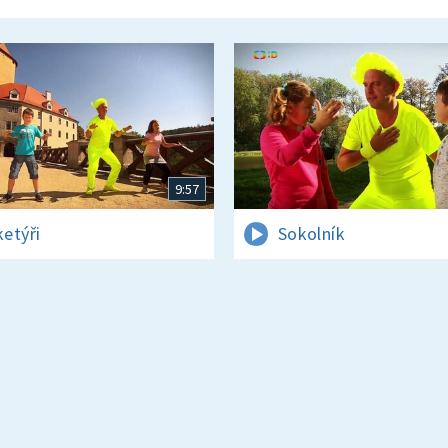
9:57
etýři
Sokolník