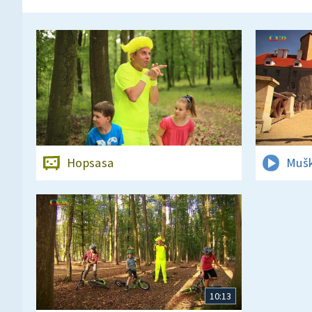
Hopsasa
Mušk
10:13