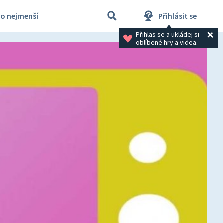
ro nejmenší
Přihlásit se
Přihlas se a ukládej si 
oblíbené hry a videa.