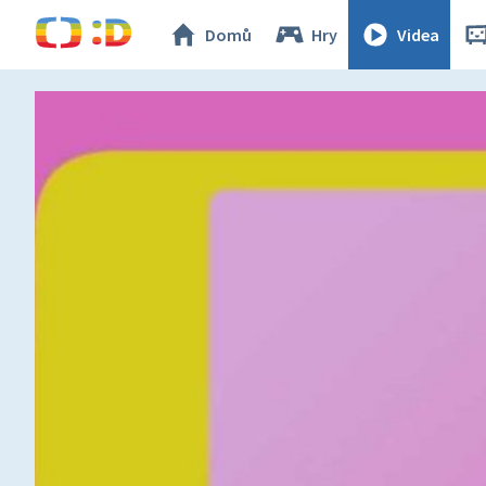
Domů
Hry
Videa