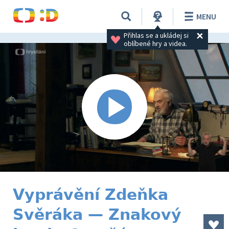
MENU
Přihlas se a ukládej si 
oblíbené hry a videa.
Vyprávění Zdeňka
Svěráka — Znakový