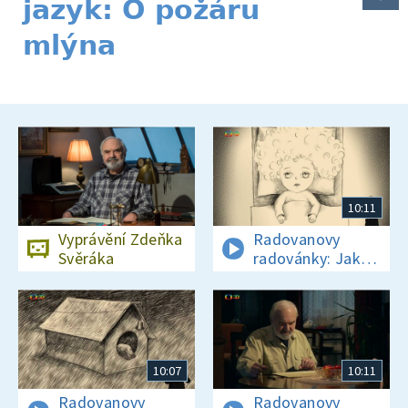
jazyk: O požáru
mlýna
10:11
Vyprávění Zdeňka
Radovanovy
Svěráka
radovánky: Jak
se Radovan
naučil hvízdat
10:07
10:11
Radovanovy
Radovanovy