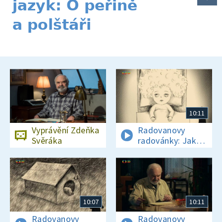
jazyk: O peřině
a polštáři
10:11
Vyprávění Zdeňka
Radovanovy
Svěráka
radovánky: Jak
se Radovan
naučil hvízdat
10:07
10:11
Radovanovy
Radovanovy