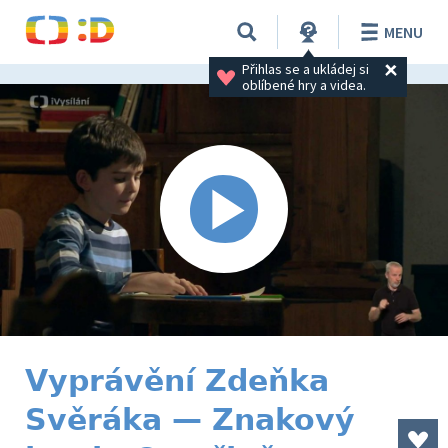
MENU
Přihlas se a ukládej si 
oblíbené hry a videa.
Vyprávění Zdeňka
Svěráka — Znakový