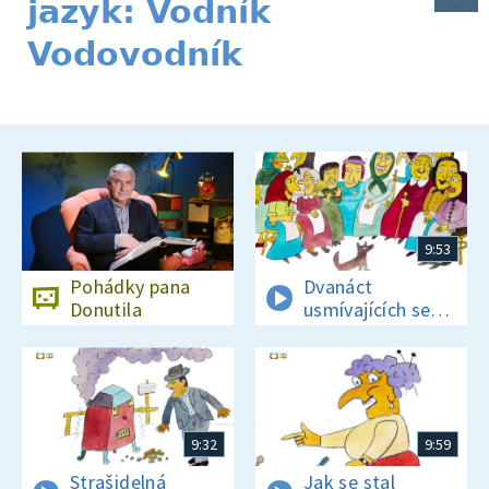
jazyk: Vodník
Vodovodník
9:53
Pohádky pana
Dvanáct
Donutila
usmívajících se
ježibab a Babka
jako čert
9:32
9:59
Strašidelná
Jak se stal