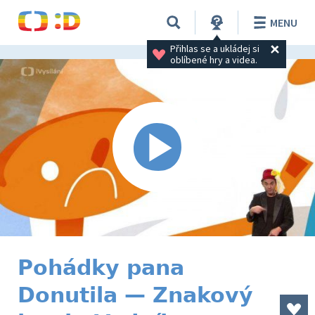
MENU
Přihlas se a ukládej si 
oblíbené hry a videa.
Pohádky pana
Donutila — Znakový