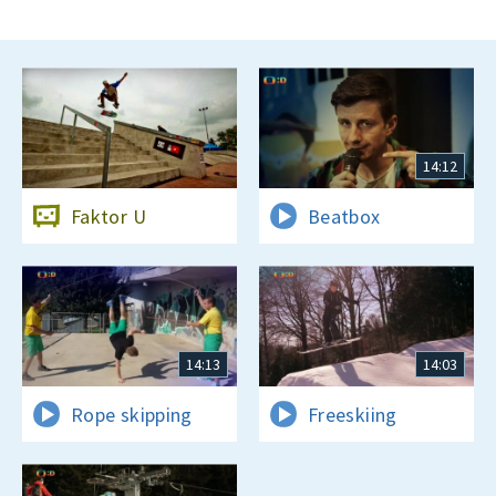
14:12
Faktor U
Beatbox
14:13
14:03
Rope skipping
Freeskiing