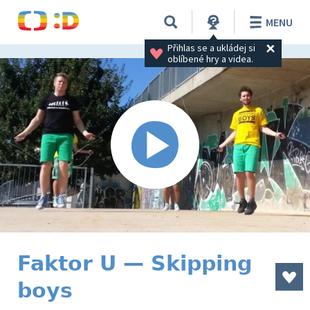
MENU
Přihlas se a ukládej si 
oblíbené hry a videa.
Faktor U — Skipping
boys