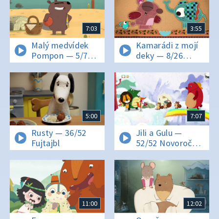
7:03
3:55
Malý medvídek
Kamarádi z mojí
Pompon — 5/72
deky — 8/26
Pan Tatovič
Prasátko
5:00
7:07
Rusty — 36/52
Jili a Gulu —
Fujtajbl
52/52 Novoroční
oslava
11:00
12:02