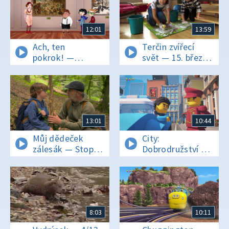
12:01
13:59
Ach, ten
Terčin zvířecí
pokrok! —
svět — 15. března
Dětské hry 1.
2019
13:01
10:44
Můj dědeček
City:
zálesák — Stopy
Dobrodružství —
v lese
Stříbrná šmouha
8:03
10:11