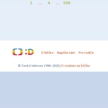
1
…
4
…
599
O Déčku
Napište nám
Pro rodiče
© Česká televize 1996–2026
O cookies na Déčku