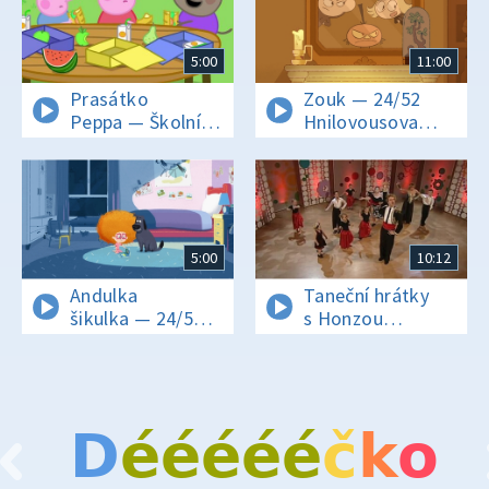
5:00
11:00
Prasátko
Zouk — 24/52
Peppa — Školní
Hnilovousova
výlet
pomsta
5:00
10:12
Andulka
Taneční hrátky
šikulka — 24/52
s Honzou
Zpěv při měsíčku
Onderem —
Paso-doble
D
é
é
é
é
é
č
k
o