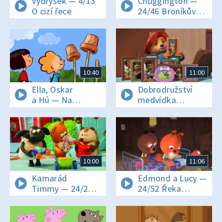
Vydrýsek — 4/13
Chuggington —
O cizí řece
24/46 Broníkův
nejlepší dárek
10:40
11:00
Ella, Oskar
Dobrodružství
a Hú — Na
medvídka
ostrov!
Paddingtona —
24/52 Paddington
a zoubková víla
10:00
11:06
Kamarád
Edmond a Lucy —
Timmy — 24/26
24/52 Řeka
Timmy vykouzlí
drahokamů
úsměv