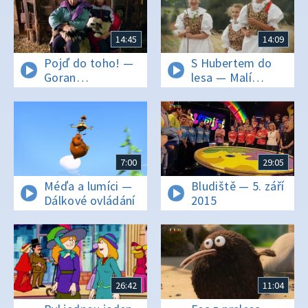
14:45
14:09
Pojď do toho! —
S Hubertem do
Goran
lesa — Malí
a Sladjana – naše
a fascinující
cesta do školy
7:00
29:05
Méďa a lumíci —
Bludiště — 5. září
Dálkové ovládání
2015
26:42
11:04