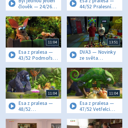
Byl jednou jeden
Esa z pralesa —
člověk — 24/26
44/52 Pralesní
Ach, ta zlatá
akademie
doba
11:04
13:51
Esa z pralesa —
DVA3 — Novinky
43/52 Podmořský
ze světa
souboj
Pokémonů
11:04
11:04
Esa z pralesa —
Esa z pralesa —
48/52
47/52 Vetřelci
Překvapení!
z hlubin