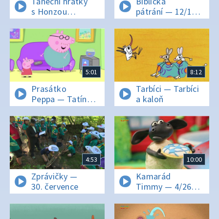
Taneční hrátky
Biblická
s Honzou
pátrání — 12/18
Onderem — Ptačí
Ježíš a lidé na
tanec
okraji společnosti
5:01
8:12
Prasátko
Tarbíci — Tarbíci
Peppa — Tatínek
a kaloň
se dostává do
formy
4:53
10:00
Zprávičky —
Kamarád
30. července
Timmy — 4/26
Timmyho
sušenka