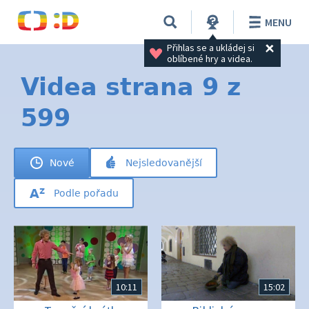
MENU
Přihlas se a ukládej si 
oblíbené hry a videa.
Videa strana 9 z
599
Nové
Nejsledovanější
Podle pořadu
10:11
15:02