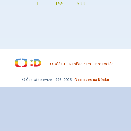
1
…
155
…
599
O Déčku
Napište nám
Pro rodiče
© Česká televize 1996–2026
O cookies na Déčku