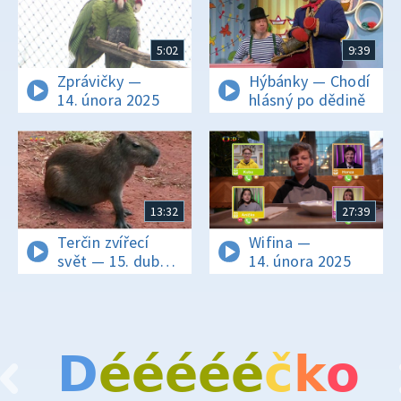
5:02
9:39
Zprávičky —
Hýbánky — Chodí
14. února 2025
hlásný po dědině
13:32
27:39
Terčin zvířecí
Wifina —
svět — 15. dubna
14. února 2025
2022
D
é
é
é
é
é
č
k
o