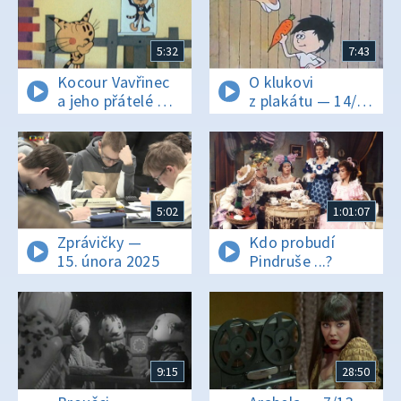
5:32
7:43
Kocour Vavřinec
O klukovi
a jeho přátelé —
z plakátu — 14/26
Jak Vavřinec
Navštivte
kouzlil
zoologickou
zahradu
5:02
1:01:07
Zprávičky —
Kdo probudí
15. února 2025
Pindruše ...?
9:15
28:50