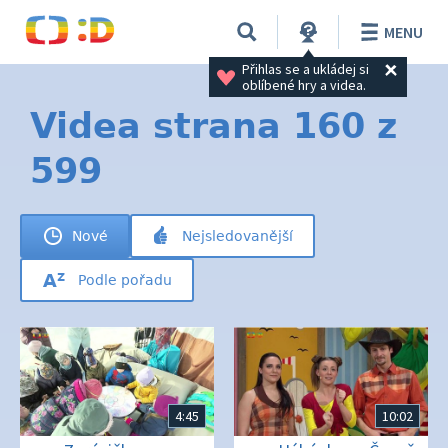
MENU
Přihlas se a ukládej si 
oblíbené hry a videa.
Videa strana 160 z
599
Nové
Nejsledovanější
Podle pořadu
4:45
10:02