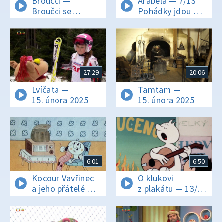
Broučci —
Arabela — 7/13
Broučci se
Pohádky jdou do
ukládají
sběru
k zimnímu spánku
27:29
20:06
Lvíčata —
Tamtam —
15. února 2025
15. února 2025
6:01
6:50
Kocour Vavřinec
O klukovi
a jeho přátelé —
z plakátu — 13/26
Jak Otylka pletla
Táborák na
svetr
rozloučenou