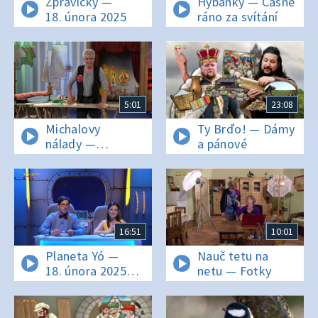
Zprávičky —
Hýbánky — Časně
18. února 2025
ráno za svítání
5:01
23:08
Michalovy
Ty Brďo! — Dámy
nálady —
a pánové
Empatie, vcítění
16:51
10:01
Planeta Yó —
Nauč tetu na
18. února 2025
netu — Fotky
15:55