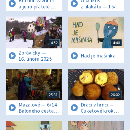
Kocour Vavřinec
O klukovi
a jeho přátelé —
z plakátu — 15/26
Jak Otylka
Velká pardubická
vyrostla
4:52
4:46
Zprávičky —
Had je mašinka
16. února 2025
25:31
20:02
Mazalové — 6/14
Draci v hrnci —
Baloneho cesta
Cuketové krokety
časem
pro všechny malé
poplety