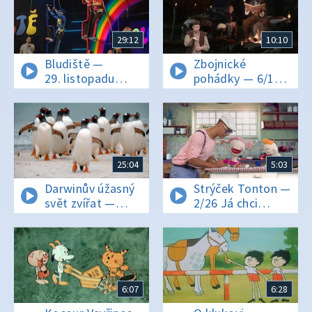
29:12
10:10
Bludiště —
Zbojnické
29. listopadu
pohádky — 6/10
2021
Loupežnický dub
25:04
5:03
Darwinův úžasný
Strýček Tonton —
svět zvířat —
2/26 Já chci
10/12 Šílené
kečup
tempo
6:07
6:28