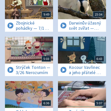
9:49
25:04
Zbojnické
Darwinův úžasný
pohádky — 7/10
svět zvířat —
Truhlář
11/12 Cvrlikokurz
zbojníkem
5:03
6:43
Strýček Tonton —
Kocour Vavřinec
3/26 Nerozumím
a jeho přátelé —
Jak hvězda
zpívala
6:36
5:07