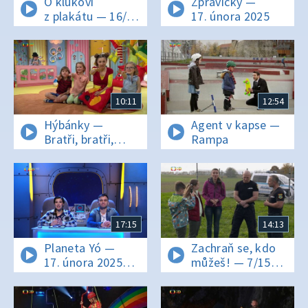
O klukovi
Zprávičky —
z plakátu — 16/26
17. února 2025
Stěhování dravé
zvěře
10:11
12:54
Hýbánky —
Agent v kapse —
Bratři, bratři,
Rampa
buďme jen veselí
17:15
14:13
Planeta Yó —
Zachraň se, kdo
17. února 2025
můžeš! — 7/15
15:55
Městská policie