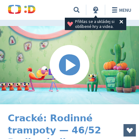
MENU
Přihlas se a ukládej si 
oblíbené hry a videa.
Cracké: Rodinné
trampoty — 46/52