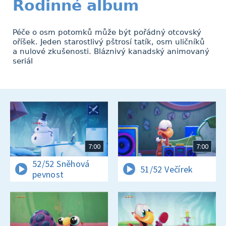
Rodinné album
Péče o osm potomků může být pořádný otcovský
oříšek. Jeden starostlivý pštrosí tatík, osm uličníků
a nulové zkušenosti. Bláznivý kanadský animovaný
seriál
7:00
7:00
52/52 Sněhová
51/52 Večírek
pevnost