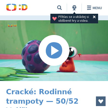
MENU
Přihlas se a ukládej si 
oblíbené hry a videa.
Cracké: Rodinné
trampoty — 50/52