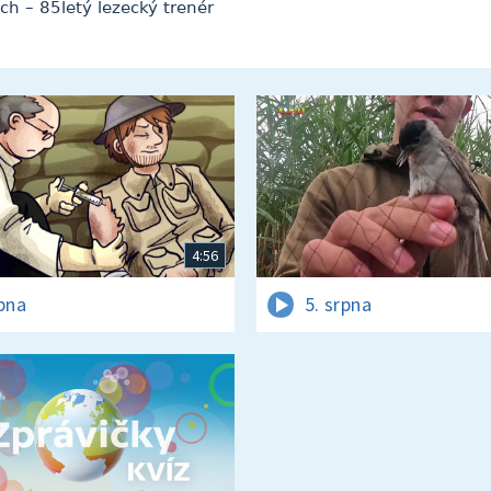
h – 85letý lezecký trenér
4:56
rpna
5. srpna