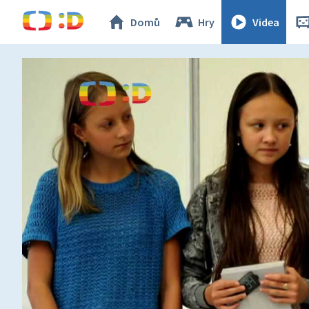
Domů
Hry
Videa