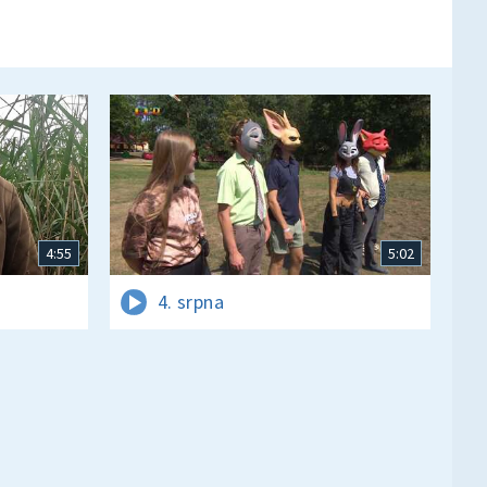
4:55
5:02
4. srpna