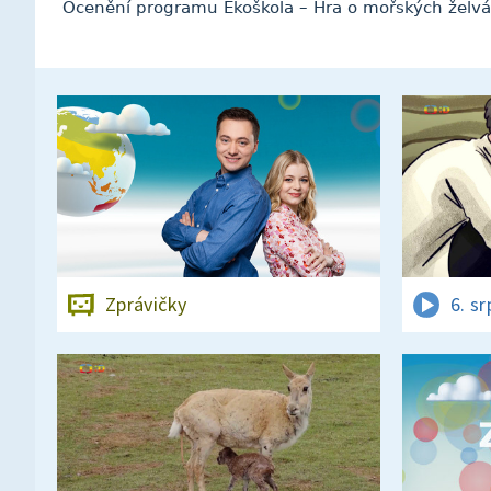
Ocenění programu Ekoškola – Hra o mořských želvác
Zprávičky
6. s