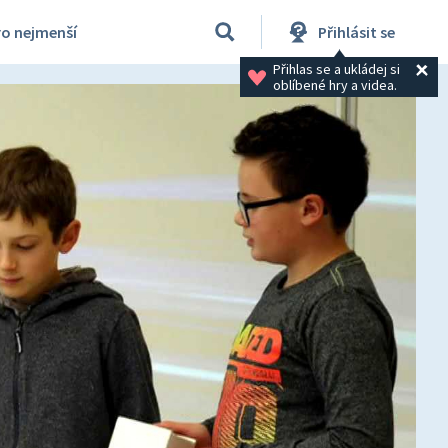
ro nejmenší
Přihlásit se
Přihlas se a ukládej si 
oblíbené hry a videa.