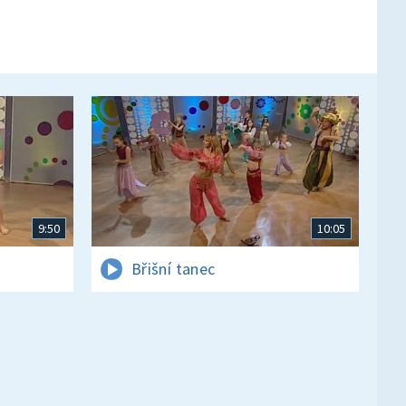
9:50
10:05
Břišní tanec