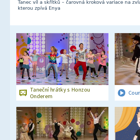
Tanec víl a skřítků – čarovná kroková variace na zv
kterou zpívá Enya
Taneční hrátky s Honzou
Coun
Onderem