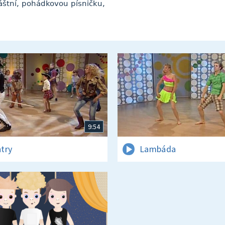
láštní, pohádkovou písničku,
9:54
try
Lambáda