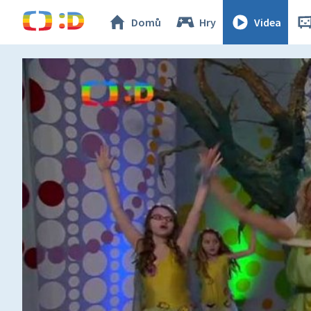
Domů
Hry
Videa