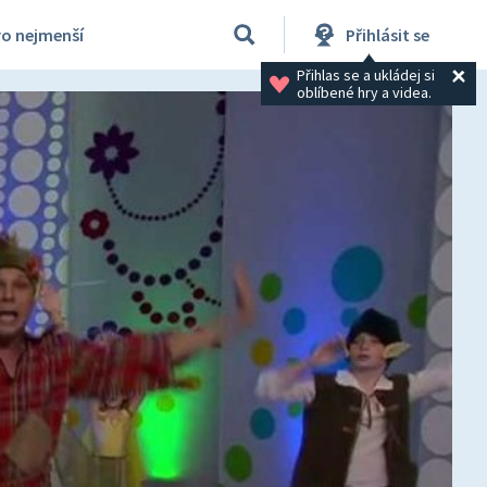
ro nejmenší
Přihlásit se
Přihlas se a ukládej si 
oblíbené hry a videa.