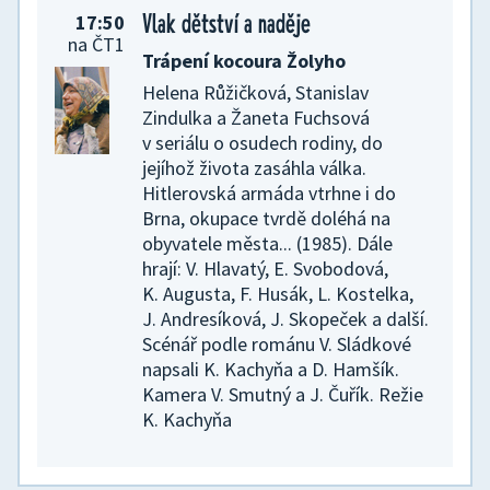
Recyklace
Vlak dětství a naděje
17:50
Příběhy prasečí holčičky Peppy a její
na ČT1
Trápení kocoura Žolyho
rodiny
Helena Růžičková, Stanislav
Zindulka a Žaneta Fuchsová
v seriálu o osudech rodiny, do
jejíhož života zasáhla válka.
Hitlerovská armáda vtrhne i do
Brna, okupace tvrdě doléhá na
obyvatele města... (1985). Dále
hrají: V. Hlavatý, E. Svobodová,
K. Augusta, F. Husák, L. Kostelka,
J. Andresíková, J. Skopeček a další.
Sofie První
06:20
Scénář podle románu V. Sládkové
napsali K. Kachyňa a D. Hamšík.
12/30 Tajná knihovna: Olaf a
Kamera V. Smutný a J. Čuřík. Režie
příběh slečny Kopřivy
K. Kachyňa
Třetí řada dobrodružství
sympatické princezny z království
Nádhernie. Americký animovaný