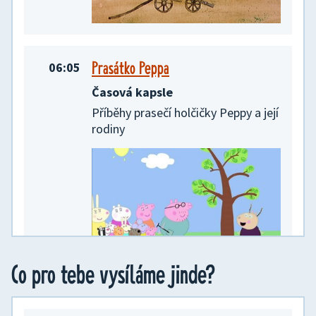
Prasátko Peppa
06:05
Časová kapsle
Příběhy prasečí holčičky Peppy a její
rodiny
Co pro tebe vysíláme jinde?
Prasátko Peppa
06:10