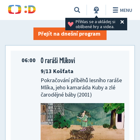
TV program na 12. 07. 2026
MENU
Přihlas se a ukládej si 
oblíbené hry a videa.
Přejít na dnešní program
O raráši Mlíkovi
06:00
9/13 Košťata
Pokračování příběhů lesního raráše
Mlíka, jeho kamaráda Kuby a zlé
čarodějné báby (2001)