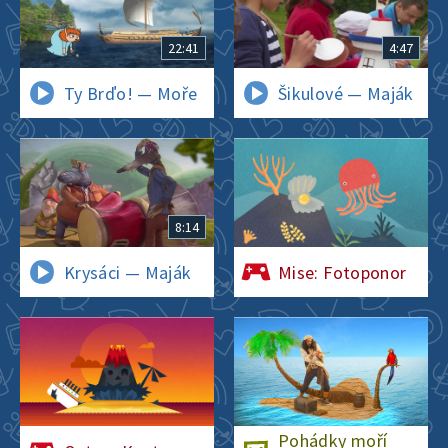
22:41
4:47
Ty Brďo! — Moře
Šikulové — Maják
8:14
Krysáci — Maják
Mise: Fotoponor
Pohádky moří