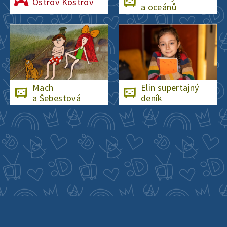
Ostrov Kostrov
a oceánů
Mach
Elin supertajný
a Šebestová
deník