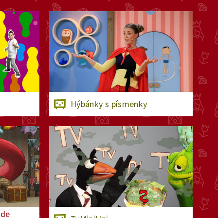
Hýbánky s písmenky
ude