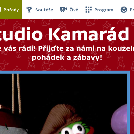
Pořady
Soutěže
Živě
Program
P
tudio Kamarád
vás rádi! Přijďte za námi na kouzel
pohádek a zábavy!