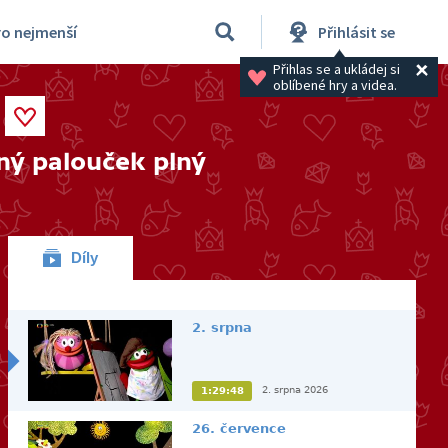
ro nejmenší
Přihlásit se
Přihlas se a ukládej si 
oblíbené hry a videa.
ný palouček plný
Díly
2. srpna
2. srpna 2026
1:29:48
26. července