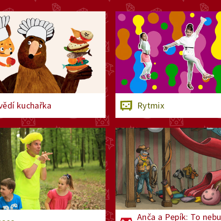
ědí kuchařka
Rytmix
Anča a Pepík: To neb