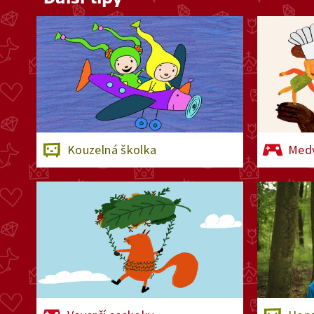
Kouzelná školka
Medv