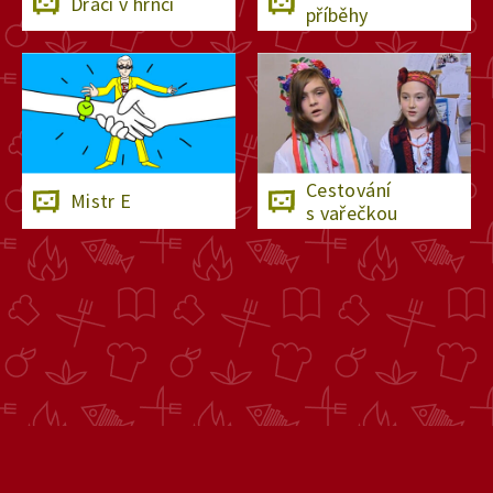
Draci v hrnci
příběhy
Cestování
Mistr E
s vařečkou