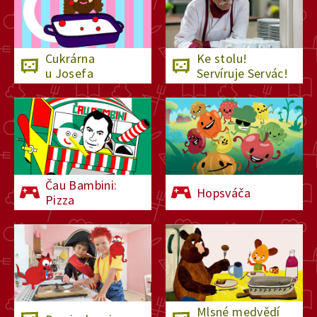
Cukrárna
Ke stolu!
u Josefa
Servíruje Servác!
Čau Bambini:
Hopsváča
Pizza
Mlsné medvědí