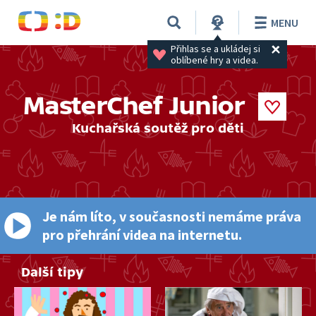
MENU
Přihlas se a ukládej si 
oblíbené hry a videa.
MasterChef Junior
Kuchařská soutěž pro děti
Je nám líto, v současnosti nemáme práva
pro přehrání videa na internetu.
Další tipy