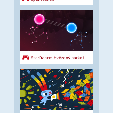
StarDance: Hvězdný parket