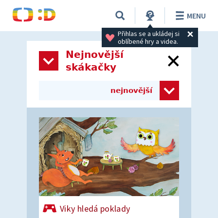
MENU
Přihlas se a ukládej si 
oblíbené hry a videa.
Nejnovější
skákačky
nejnovější
Viky hledá poklady