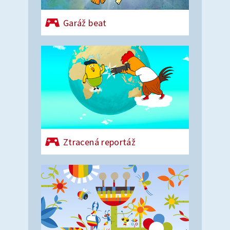
Garáž beat
Ztracená reportáž