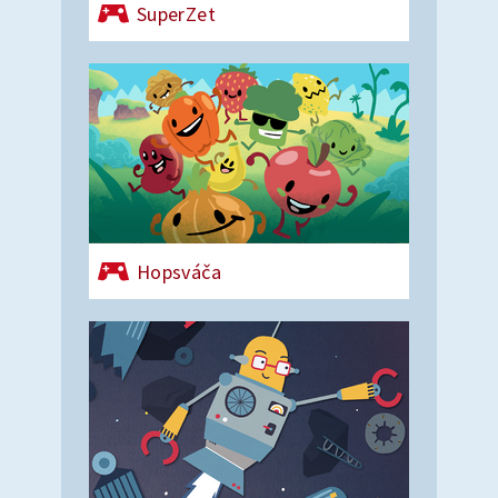
SuperZet
Hopsváča