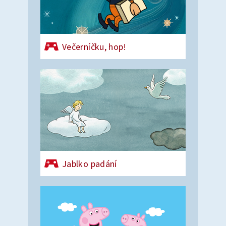
Večerníčku, hop!
Jablko padání