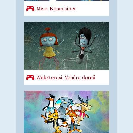
Mise: Konecbinec
Websterovi: Vzhůru domů