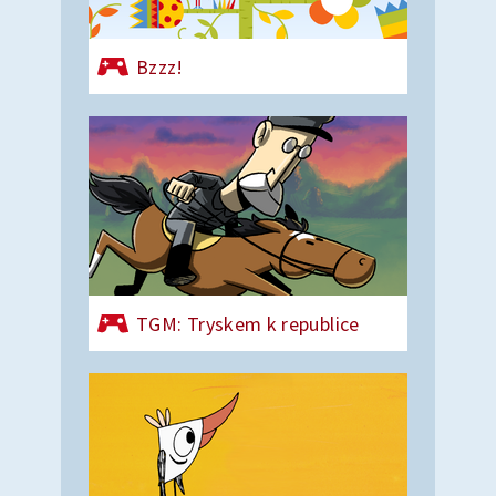
Bzzz!
TGM: Tryskem k republice