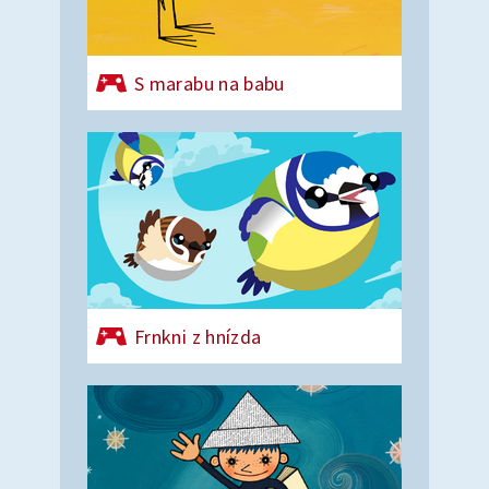
S marabu na babu
Frnkni z hnízda