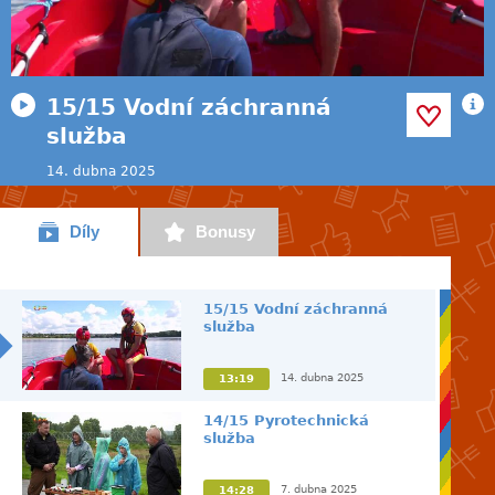
15/15 Vodní záchranná
služba
14. dubna 2025
Díly
Bonusy
15/15 Vodní záchranná
služba
14. dubna 2025
13:19
14/15 Pyrotechnická
služba
7. dubna 2025
14:28