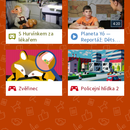
4:20
S Hurvínkem za
Planeta Yó —
lékařem
Reportáž: Dětský
čin roku -
záchrana
kamarádova
života
Zvěřinec
Policejní hlídka 2