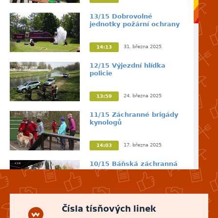
13/15 Dobrovolné
jednotky požární ochrany
31. března 2025
14:13
12/15 Výjezdní hlídka
policie
24. března 2025
13:59
11/15 Záchranné brigády
kynologů
17. března 2025
14:03
10/15 Báňská záchranná
služba
10. března 2025
13:51
Čísla tísňových linek
9/15 Horská služba