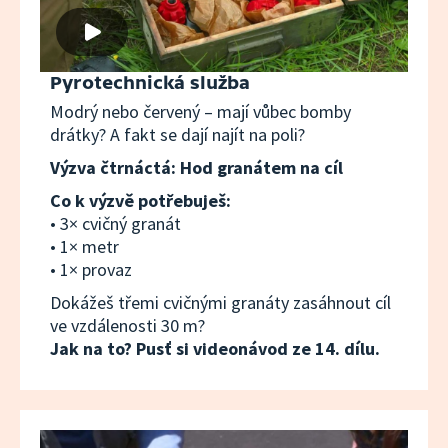
Pyrotechnická služba
Modrý nebo červený – mají vůbec bomby
drátky? A fakt se dají najít na poli?
Výzva čtrnáctá: Hod granátem na cíl
Co k výzvě potřebuješ:
• 3× cvičný granát
• 1× metr
• 1× provaz
Dokážeš třemi cvičnými granáty zasáhnout cíl
ve vzdálenosti 30 m?
Jak na to? Pusť si videonávod ze 14. dílu.