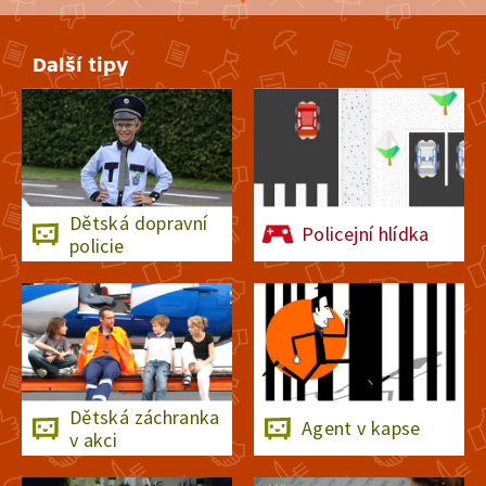
Další tipy
Hasiči Řehlovice -Šátkový
závěs ruky
Dětská dopravní
Policejní hlídka
policie
Fedorek - Test zdatnosti
Dětská záchranka
Agent v kapse
v akci