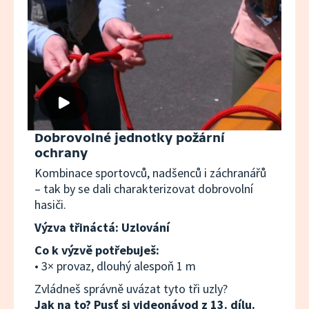
Dobrovolné jednotky požární
ochrany
Kombinace sportovců, nadšenců i záchranářů
– tak by se dali charakterizovat dobrovolní
hasiči.
Výzva třináctá: Uzlování
Co k výzvě potřebuješ:
• 3× provaz, dlouhý alespoň 1 m
Zvládneš správně uvázat tyto tři uzly?
Jak na to? Pusť si videonávod z 13. dílu.