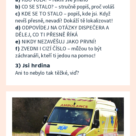
b)
CO SE STALO? – stručně popiš, proč voláš
c)
KDE SE TO STALO – popiš, kde jsi. Když
nevíš přesně, nevadí! Dokáží tě lokalizovat!
d)
ODPOVÍDEJ NA OTÁZKY DISPEČERA A
DĚLEJ, CO TI PŘESNĚ ŘÍKÁ
e)
NIKDY NEZAVĚŠUJ JAKO PRVNÍ!
f)
ZVEDNI I CIZÍ ČÍSLO – můžou to být
záchranáři, kteří ti jedou na pomoc!
3) Jsi hrdina
Ani to nebylo tak těžké, viď?