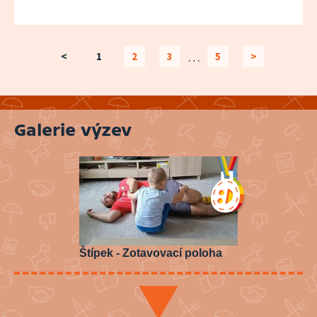
…
<
1
2
3
5
>
Galerie výzev
Štípek - Zotavovací poloha