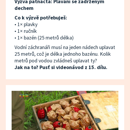
Výzva patnáctá: Plavání se zadrženým
dechem
Co k výzvě potřebuješ:
• 1× plavky
• 1× ručník
• 1× bazén (25 metrů délka)
Vodní záchranáři musí na jeden nádech uplavat
25 metrů, což je délka jednoho bazénu. Kolik
metrů pod vodou zvládneš uplavat ty?
Jak na to? Pusť si videonávod z 15. dílu.