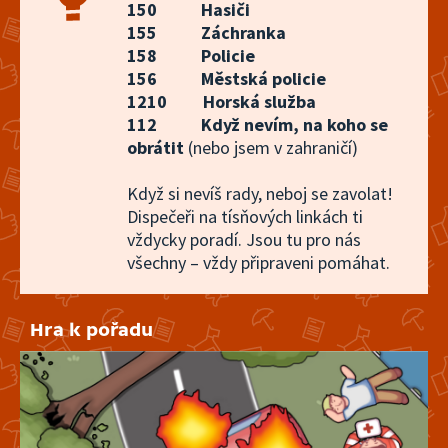
150
Hasiči
155
Záchranka
158
Policie
3. března 2025
14:07
156
Městská policie
8/15 Český červený kříž
1210
Horská služba
112
Když nevím, na koho se
obrátit
(nebo jsem v zahraničí)
24. února 2025
14:24
Když si nevíš rady, neboj se zavolat!
7/15 Městská policie
Dispečeři na tísňových linkách ti
vždycky poradí. Jsou tu pro nás
17. února 2025
14:13
všechny – vždy připraveni pomáhat.
6/15 Letecká záchranná
služba
Hra k pořadu
10. února 2025
13:59
5/15 Skalní záchranná
služba