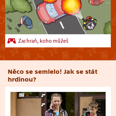
3. února 2025
14:07
4/15 Dopravní policie
27. ledna 2025
14:20
Zachraň, koho můžeš
Něco se semlelo! Jak se stát
hrdinou?