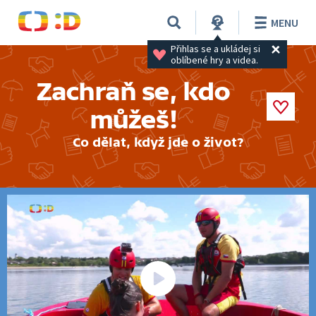
MENU
Přihlas se a ukládej si 
oblíbené hry a videa.
Zachraň se, kdo
můžeš!
Co dělat, když jde o život?