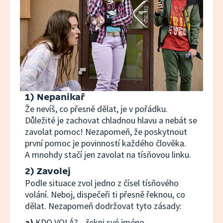
1) Nepanikař
Že nevíš, co přesně dělat, je v pořádku.
Důležité je zachovat chladnou hlavu a nebát se
zavolat pomoc! Nezapomeň, že poskytnout
první pomoc je povinností každého člověka.
A mnohdy stačí jen zavolat na tísňovou linku.
2) Zavolej
Podle situace zvol jedno z čísel tísňového
volání. Neboj, dispečeři ti přesně řeknou, co
dělat. Nezapomeň dodržovat tyto zásady:
a)
KDO VOLÁ? – řekni své jméno