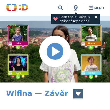
MENU
Přihlas se a ukládej si 
oblíbené hry a videa.
Wifina — Závěr