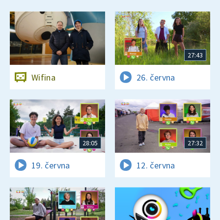
27:43
Wifina
26. června
28:05
27:32
19. června
12. června