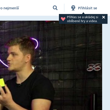
ro nejmenší
Přihlásit se
Přihlas se a ukládej si 
oblíbené hry a videa.