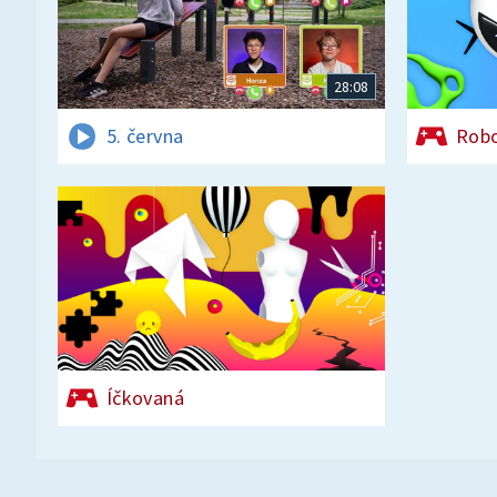
28:08
5. června
Rob
Íčkovaná