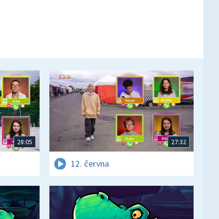
28:05
27:32
12. června