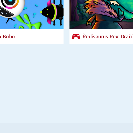
o Bobo
Ředisaurus Rex: Dračí