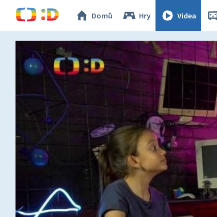
Domů
Hry
Videa