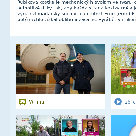
Rubikova kostka je mechanický hlavolam ve tvaru kr
jednotlivé dílky tak, aby každá strana kostky měla
vynalezl maďarský sochař a architekt Ernö (erne) R
poté rychle získal oblibu a začal se vyrábět v milio
Wifina
26. 