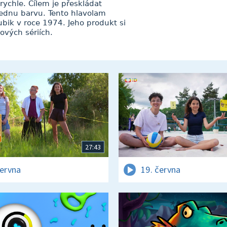
ychle. Cílem je přeskládat
 jednu barvu. Tento hlavolam
ubik v roce 1974. Jeho produkt si
nových sériích.
27:43
června
19. června