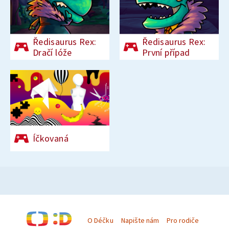
Ředisaurus Rex:
Ředisaurus Rex:
Dračí lóže
První případ
Íčkovaná
O Déčku
Napište nám
Pro rodiče