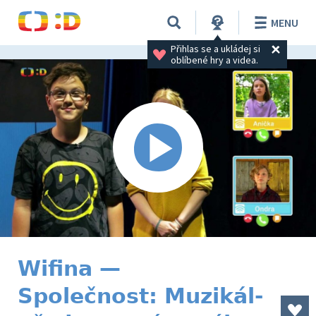
MENU
Přihlas se a ukládej si 
oblíbené hry a videa.
Wifina —
Společnost: Muzikál-