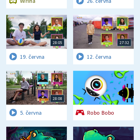
Wifina
26. června
28:05
27:32
19. června
12. června
28:08
5. června
Robo Bobo