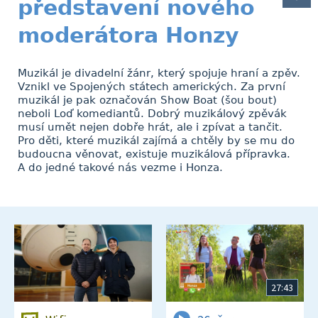
představení nového
moderátora Honzy
Muzikál je divadelní žánr, který spojuje hraní a zpěv.
Vznikl ve Spojených státech amerických. Za první
muzikál je pak označován Show Boat (šou bout)
neboli Loď komediantů. Dobrý muzikálový zpěvák
musí umět nejen dobře hrát, ale i zpívat a tančit.
Pro děti, které muzikál zajímá a chtěly by se mu do
budoucna věnovat, existuje muzikálová přípravka.
A do jedné takové nás vezme i Honza.
27:43