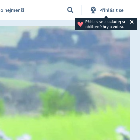
ro nejmenší
Přihlásit se
Přihlas se a ukládej si 
oblíbené hry a videa.