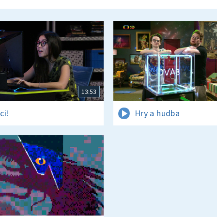
13:53
ci!
Hry a hudba