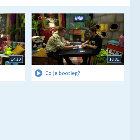
14:10
13:31
Co je bootleg?