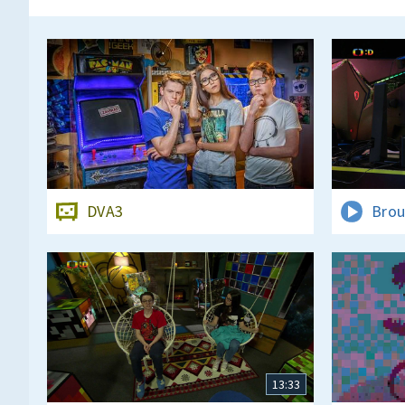
DVA3
Brou
13:33