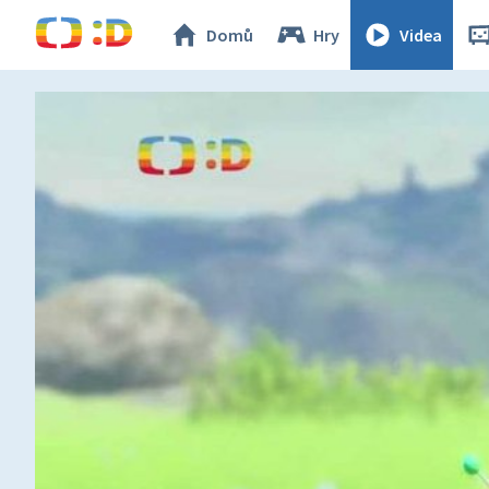
Domů
Hry
Videa