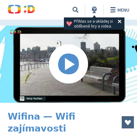
MENU
Přihlas se a ukládej si 
oblíbené hry a videa.
Wifina — Wifi
zajímavosti