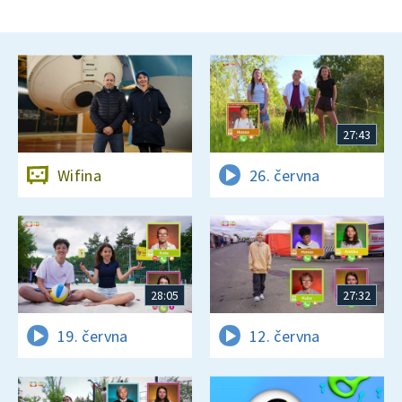
27:43
Wifina
26. června
28:05
27:32
19. června
12. června