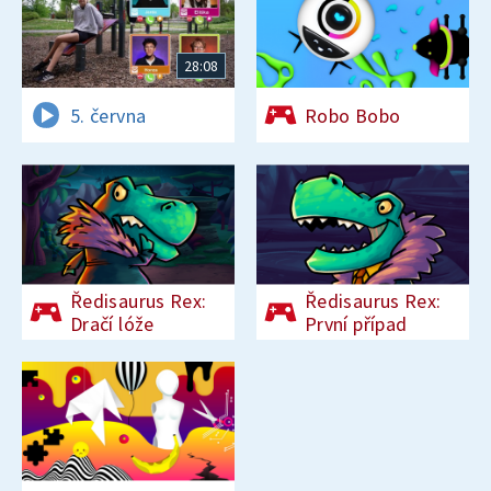
28:08
5. června
Robo Bobo
Ředisaurus Rex:
Ředisaurus Rex:
Dračí lóže
První případ