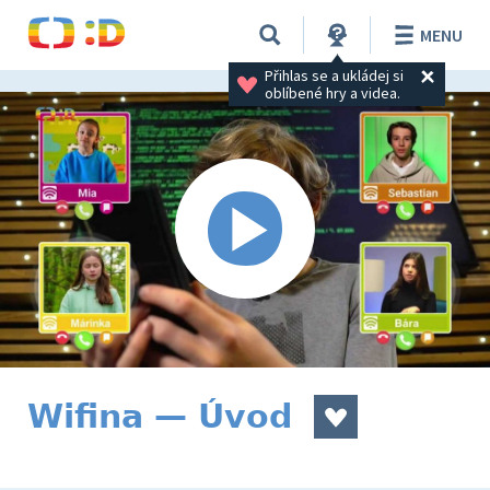
MENU
Přihlas se a ukládej si 
oblíbené hry a videa.
Wifina — Úvod