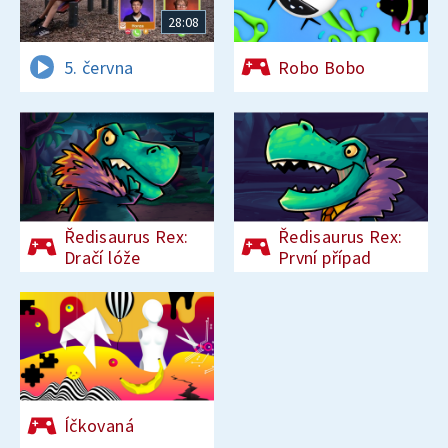
28:08
5. června
Robo Bobo
Ředisaurus Rex:
Ředisaurus Rex:
Dračí lóže
První případ
Íčkovaná