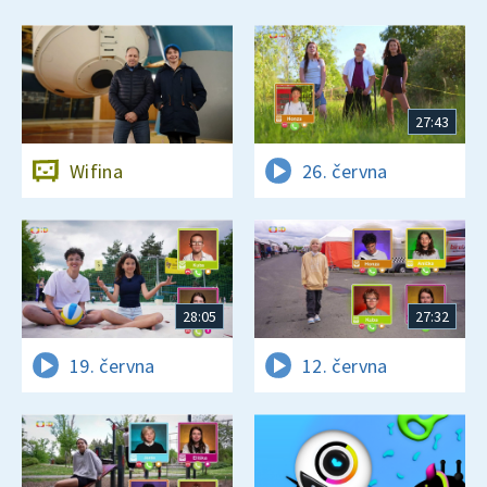
27:43
Wifina
26. června
28:05
27:32
19. června
12. června