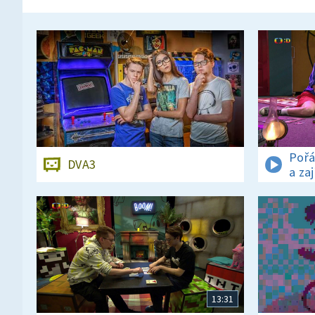
Pořá
DVA3
a za
13:31