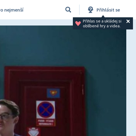
ro nejmenší
Přihlásit se
Přihlas se a ukládej si 
oblíbené hry a videa.