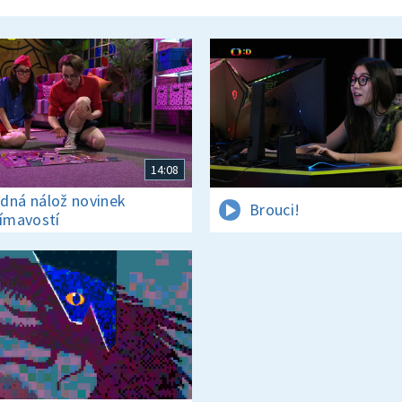
14:08
dná nálož novinek
Brouci!
jímavostí