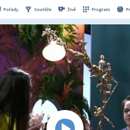
Pořady
Soutěže
Živě
Program
P