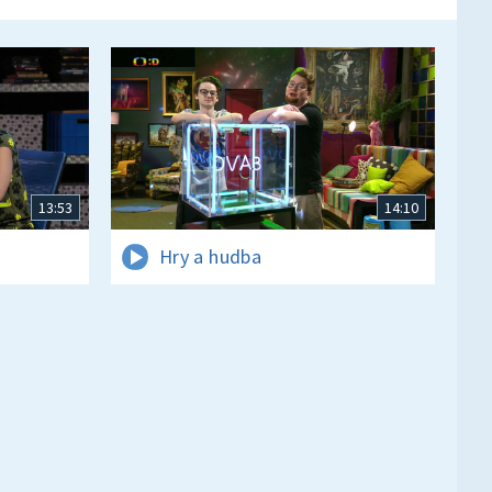
13:53
14:10
Hry a hudba