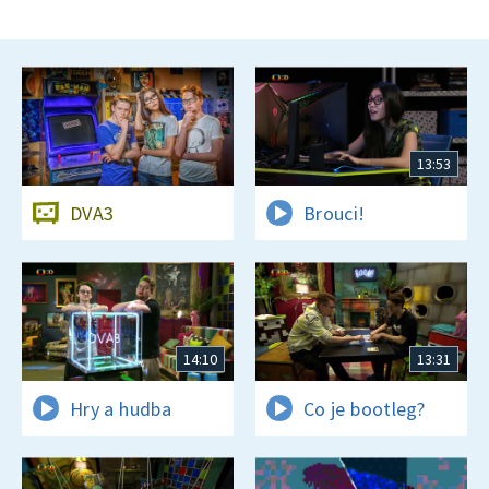
13:53
DVA3
Brouci!
14:10
13:31
Hry a hudba
Co je bootleg?