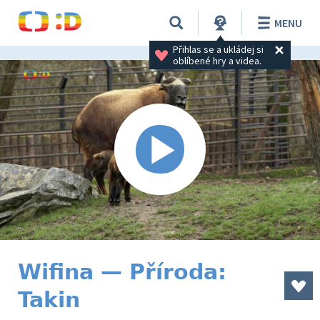
MENU
Přihlas se a ukládej si 
oblíbené hry a videa.
Wifina — Příroda:
Takin