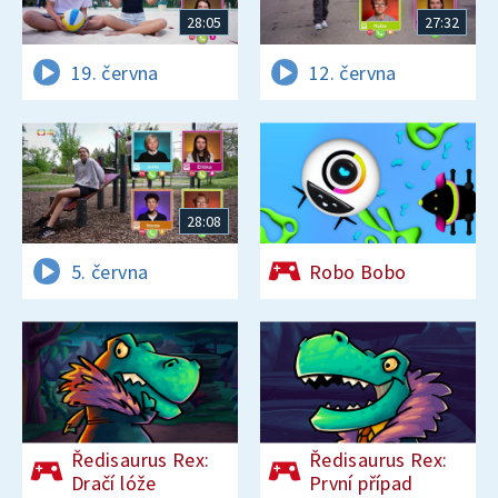
28:05
27:32
19. června
12. června
28:08
5. června
Robo Bobo
Ředisaurus Rex:
Ředisaurus Rex:
Dračí lóže
První případ