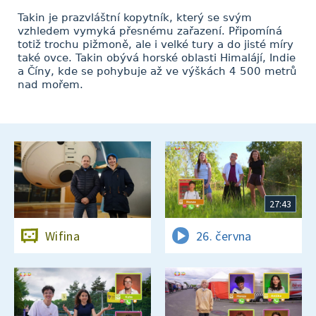
Takin je prazvláštní kopytník, který se svým
vzhledem vymyká přesnému zařazení. Připomíná
totiž trochu pižmoně, ale i velké tury a do jisté míry
také ovce. Takin obývá horské oblasti Himalájí, Indie
a Číny, kde se pohybuje až ve výškách 4 500 metrů
nad mořem.
27:43
Wifina
26. června