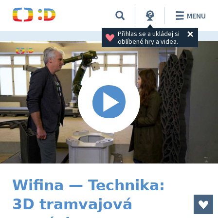
MENU
Přihlas se a ukládej si 
oblíbené hry a videa.
Wifina — Technika:
3D tramvajová