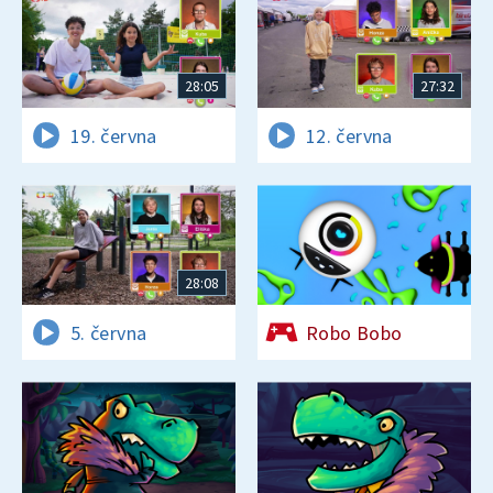
28:05
27:32
19. června
12. června
28:08
5. června
Robo Bobo