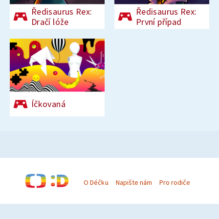
Ředisaurus Rex:
Ředisaurus Rex:
Dračí lóže
První případ
Íčkovaná
O Déčku
Napište nám
Pro rodiče
© Česká televize 1996–2026
O cookies na Déčku