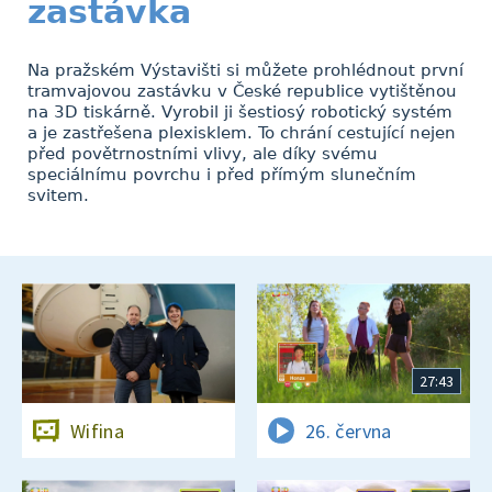
zastávka
Na pražském Výstavišti si můžete prohlédnout první
tramvajovou zastávku v České republice vytištěnou
na 3D tiskárně. Vyrobil ji šestiosý robotický systém
a je zastřešena plexisklem. To chrání cestující nejen
před povětrnostními vlivy, ale díky svému
speciálnímu povrchu i před přímým slunečním
svitem.
27:43
Wifina
26. června