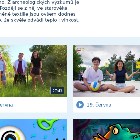
ého. Z archeologických výzkumů je
Později se z něj ve starověké
Lněné textilie jsou ovšem dodnes
, že skvěle odvádí teplo i vlhkost.
27:43
června
19. června