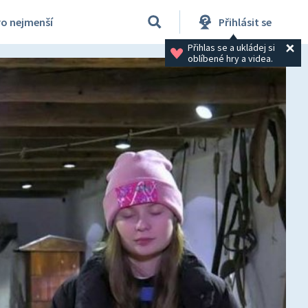
ro nejmenší
Přihlásit se
Přihlas se a ukládej si 
oblíbené hry a videa.