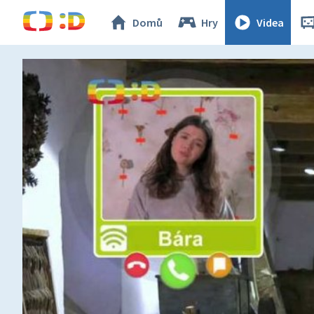
Domů
Hry
Videa