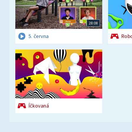
28:08
5. června
Rob
Íčkovaná