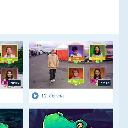
28:05
27:32
12. června