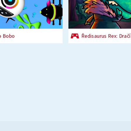
o Bobo
Ředisaurus Rex: Dračí