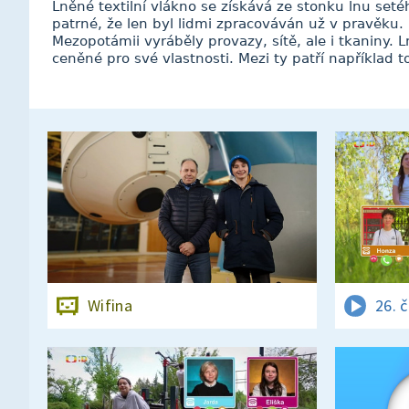
Lněné textilní vlákno se získává ze stonku lnu set
patrné, že len byl lidmi zpracováván už v pravěku. 
Mezopotámii vyráběly provazy, sítě, ale i tkaniny. 
ceněné pro své vlastnosti. Mezi ty patří například to
Wifina
26. 