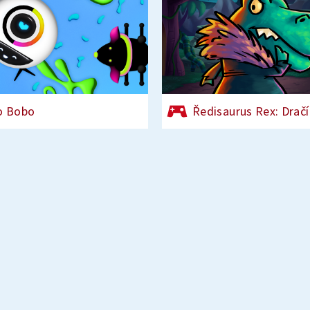
o Bobo
Ředisaurus Rex: Dračí