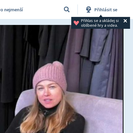
ro nejmenší
Přihlásit se
Přihlas se a ukládej si 
oblíbené hry a videa.