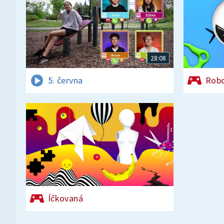
28:08
5. června
Rob
Íčkovaná