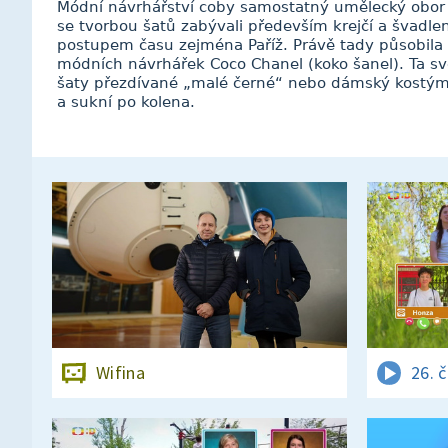
Módní návrhářství coby samostatný umělecký obor v
se tvorbou šatů zabývali především krejčí a švadle
postupem času zejména Paříž. Právě tady působila n
módních návrhářek Coco Chanel (koko šanel). Ta sv
šaty přezdívané „malé černé“ nebo dámský kostým
a sukní po kolena.
Wifina
26. 