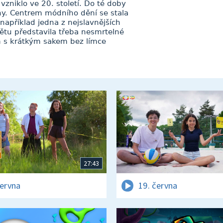
zniklo ve 20. století. Do té doby
ny. Centrem módního dění se stala
apříklad jedna z nejslavnějších
ětu představila třeba nesmrtelné
 s krátkým sakem bez límce
27:43
června
19. června