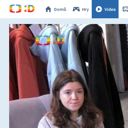
Domů
Hry
Videa