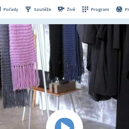
Pořady
Soutěže
Živě
Program
P