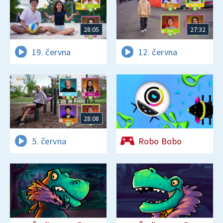
28:05
27:32
19. června
12. června
28:08
5. června
Robo Bobo