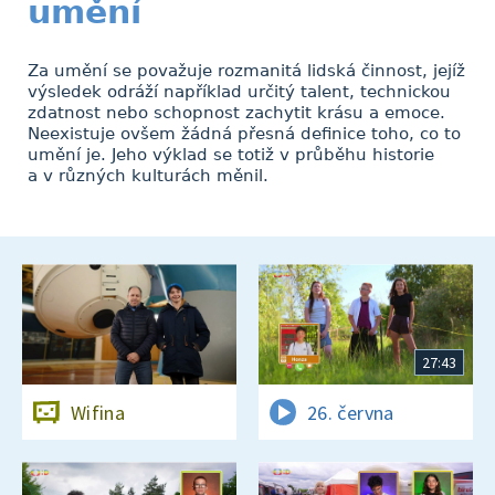
umění
Za umění se považuje rozmanitá lidská činnost, jejíž
výsledek odráží například určitý talent, technickou
zdatnost nebo schopnost zachytit krásu a emoce.
Neexistuje ovšem žádná přesná definice toho, co to
umění je. Jeho výklad se totiž v průběhu historie
a v různých kulturách měnil.
27:43
Wifina
26. června