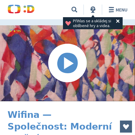
MENU
Přihlas se a ukládej si 
oblíbené hry a videa.
Wifina —
Společnost: Moderní