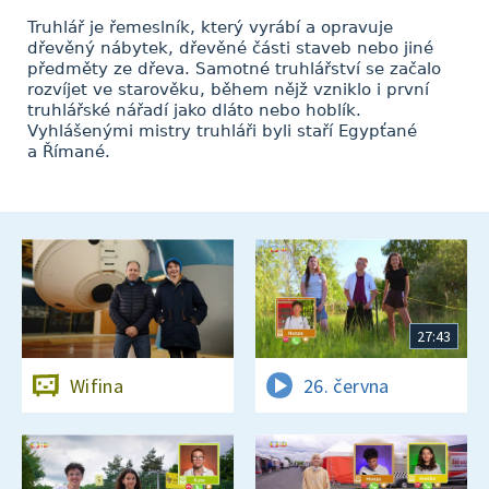
Truhlář je řemeslník, který vyrábí a opravuje
dřevěný nábytek, dřevěné části staveb nebo jiné
předměty ze dřeva. Samotné truhlářství se začalo
rozvíjet ve starověku, během nějž vzniklo i první
truhlářské nářadí jako dláto nebo hoblík.
Vyhlášenými mistry truhláři byli staří Egypťané
a Římané.
27:43
Wifina
26. června