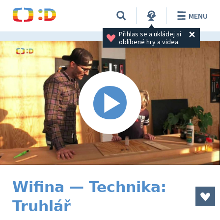
MENU
Přihlas se a ukládej si 
oblíbené hry a videa.
Wifina — Technika:
Truhlář