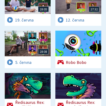
28:05
27:32
19. června
12. června
28:08
5. června
Robo Bobo
Ředisaurus Rex:
Ředisaurus Rex: