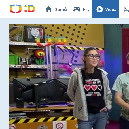
Domů
Hry
Videa