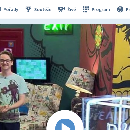
Pořady
Soutěže
Živě
Program
P