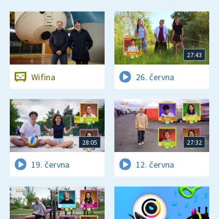
27:43
Wifina
26. června
28:05
27:32
19. června
12. června