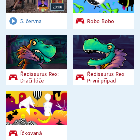
28:08
5. června
Robo Bobo
Ředisaurus Rex:
Ředisaurus Rex:
Dračí lóže
První případ
Íčkovaná