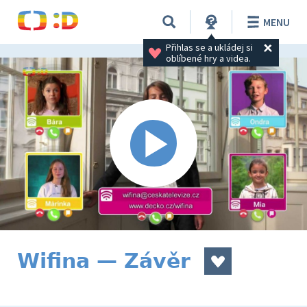
MENU
Přihlas se a ukládej si 
oblíbené hry a videa.
Wifina — Závěr