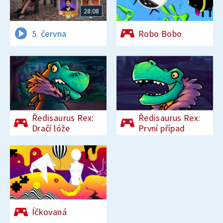
28:08
5. června
Robo Bobo
Ředisaurus Rex:
Ředisaurus Rex:
Dračí lóže
První případ
Íčkovaná