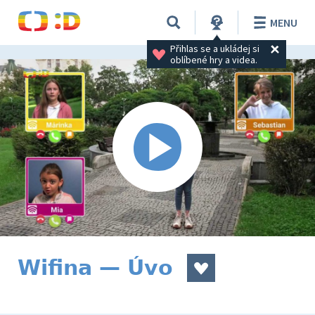
MENU
Přihlas se a ukládej si 
oblíbené hry a videa.
Wifina — Úvo