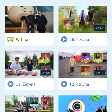
27:43
Wifina
26. června
28:05
27:32
19. června
12. června