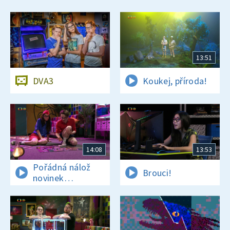
13:51
DVA3
Koukej, příroda!
14:08
13:53
Pořádná nálož
Brouci!
novinek
a zajímavostí