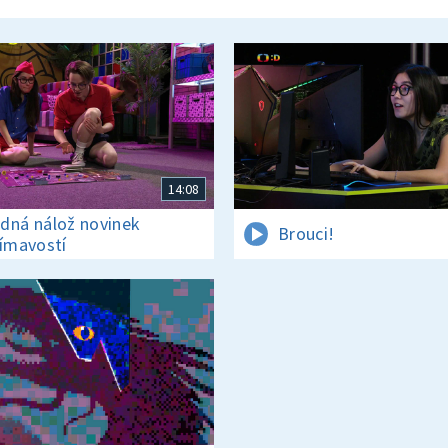
14:08
dná nálož novinek
Brouci!
jímavostí