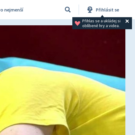
ro nejmenší
Přihlásit se
Přihlas se a ukládej si 
oblíbené hry a videa.