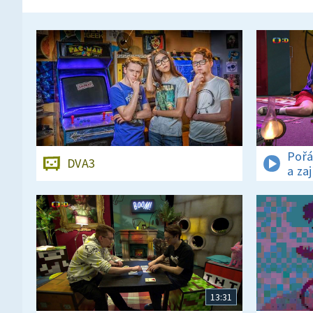
Pořá
DVA3
a za
13:31