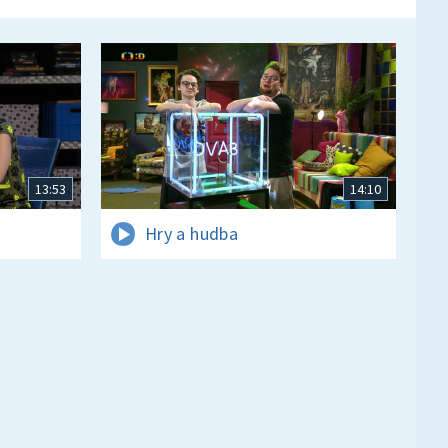
13:53
14:10
Hry a hudba