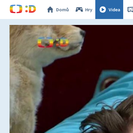
Domů
Hry
Videa