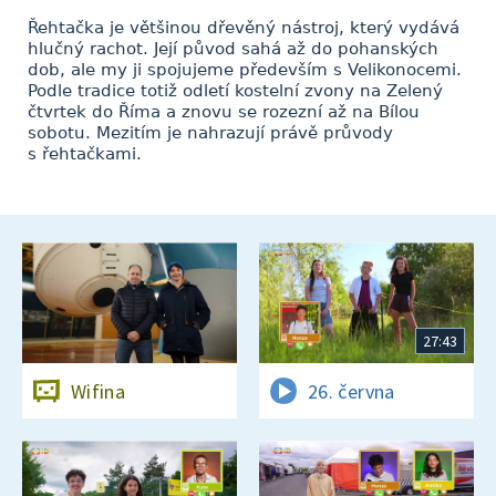
Řehtačka je většinou dřevěný nástroj, který vydává
hlučný rachot. Její původ sahá až do pohanských
dob, ale my ji spojujeme především s Velikonocemi.
Podle tradice totiž odletí kostelní zvony na Zelený
čtvrtek do Říma a znovu se rozezní až na Bílou
sobotu. Mezitím je nahrazují právě průvody
s řehtačkami.
27:43
Wifina
26. června