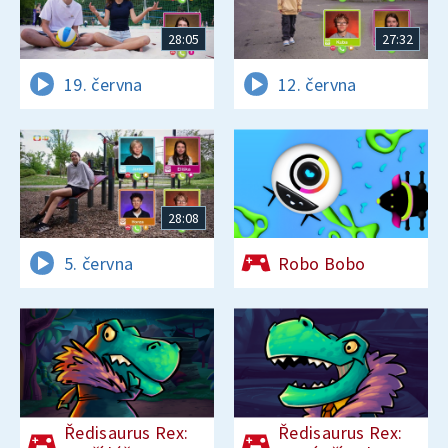
28:05
27:32
19. června
12. června
28:08
5. června
Robo Bobo
Ředisaurus Rex:
Ředisaurus Rex: