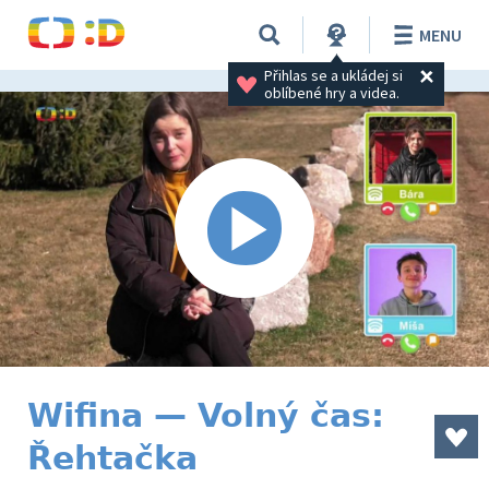
MENU
Přihlas se a ukládej si 
oblíbené hry a videa.
Wifina — Volný čas:
Řehtačka