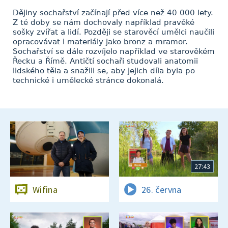
Dějiny sochařství začínají před více než 40 000 lety.
Z té doby se nám dochovaly například pravěké
sošky zvířat a lidí. Později se starověcí umělci naučili
opracovávat i materiály jako bronz a mramor.
Sochařství se dále rozvíjelo například ve starověkém
Řecku a Římě. Antičtí sochaři studovali anatomii
lidského těla a snažili se, aby jejich díla byla po
technické i umělecké stránce dokonalá.
27:43
Wifina
26. června