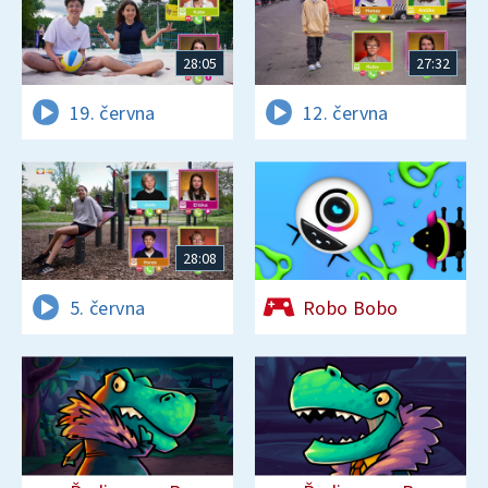
28:05
27:32
19. června
12. června
28:08
5. června
Robo Bobo