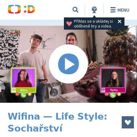
MENU
Přihlas se a ukládej si 
oblíbené hry a videa.
Wifina — Life Style:
Sochařství