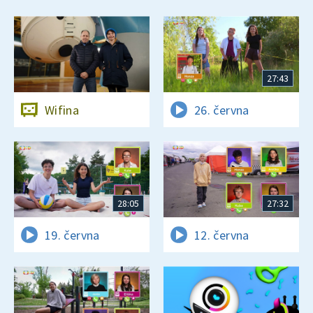
27:43
Wifina
26. června
28:05
27:32
19. června
12. června