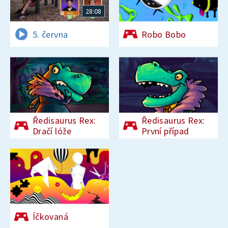
28:08
5. června
Robo Bobo
Ředisaurus Rex:
Ředisaurus Rex:
Dračí lóže
První případ
Íčkovaná