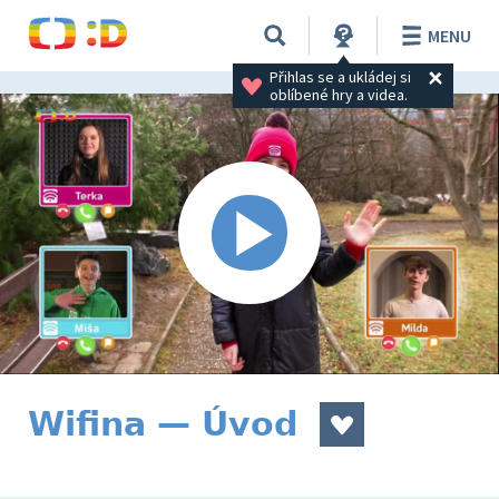
MENU
Přihlas se a ukládej si 
oblíbené hry a videa.
Wifina — Úvod