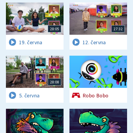
28:05
27:32
19. června
12. června
28:08
5. června
Robo Bobo