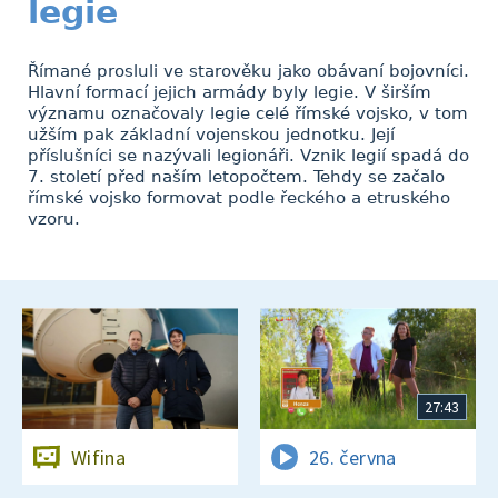
legie
Římané prosluli ve starověku jako obávaní bojovníci.
Hlavní formací jejich armády byly legie. V širším
významu označovaly legie celé římské vojsko, v tom
užším pak základní vojenskou jednotku. Její
příslušníci se nazývali legionáři. Vznik legií spadá do
7. století před naším letopočtem. Tehdy se začalo
římské vojsko formovat podle řeckého a etruského
vzoru.
27:43
Wifina
26. června