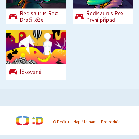
Ředisaurus Rex:
Ředisaurus Rex:
Dračí lóže
První případ
Íčkovaná
O Déčku
Napište nám
Pro rodiče
© Česká televize 1996–2026
O cookies na Déčku