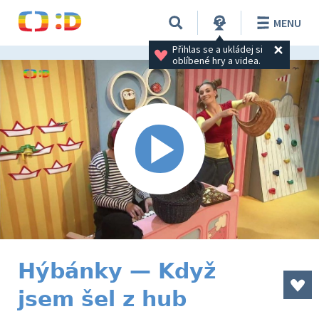
MENU
Přihlas se a ukládej si 
oblíbené hry a videa.
Hýbánky — Když
jsem šel z hub