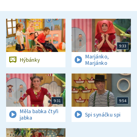
9:33
Marjánko,
Hýbánky
Marjánko
9:31
9:54
Měla babka čtyři
Spi synáčku spi
jabka