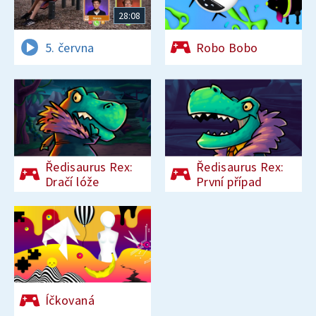
28:08
5. června
Robo Bobo
Ředisaurus Rex:
Ředisaurus Rex:
Dračí lóže
První případ
Íčkovaná