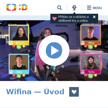
MENU
Přihlas se a ukládej si 
oblíbené hry a videa.
Wifina — Úvod