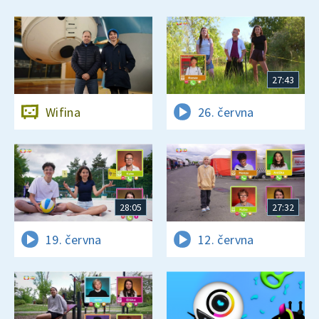
27:43
Wifina
26. června
28:05
27:32
19. června
12. června