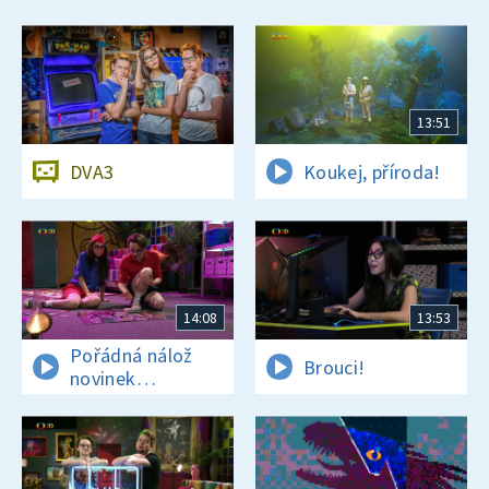
13:51
DVA3
Koukej, příroda!
14:08
13:53
Pořádná nálož
Brouci!
novinek
a zajímavostí