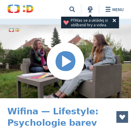
MENU
Přihlas se a ukládej si 
oblíbené hry a videa.
Wifina — Lifestyle:
Psychologie barev