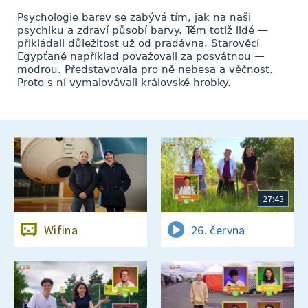
Psychologie barev se zabývá tím, jak na naši
psychiku a zdraví působí barvy. Těm totiž lidé —
přikládali důležitost už od pradávna. Starověcí
Egypťané například považovali za posvátnou —
modrou. Představovala pro ně nebesa a věčnost.
Proto s ní vymalovávali královské hrobky.
27:43
Wifina
26. června