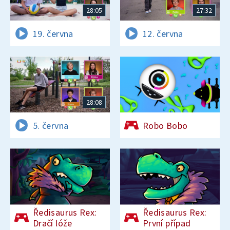
28:05
27:32
19. června
12. června
28:08
5. června
Robo Bobo
Ředisaurus Rex:
Ředisaurus Rex:
Dračí lóže
První případ