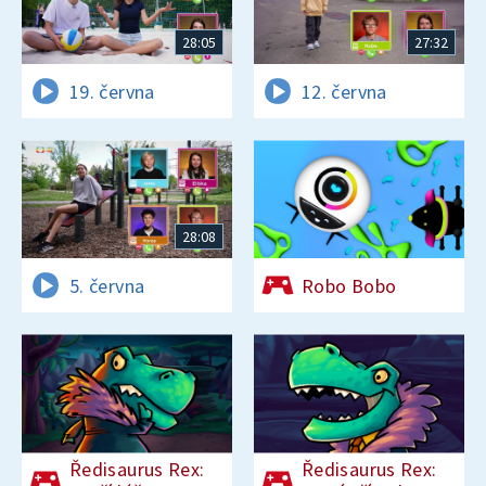
28:05
27:32
19. června
12. června
28:08
5. června
Robo Bobo
Ředisaurus Rex:
Ředisaurus Rex: