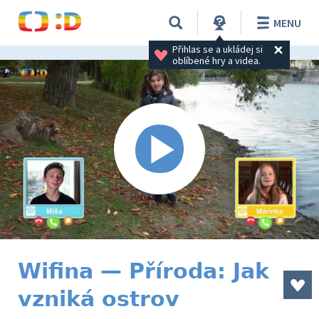
MENU
Přihlas se a ukládej si 
oblíbené hry a videa.
Wifina — Příroda: Jak
vzniká ostrov