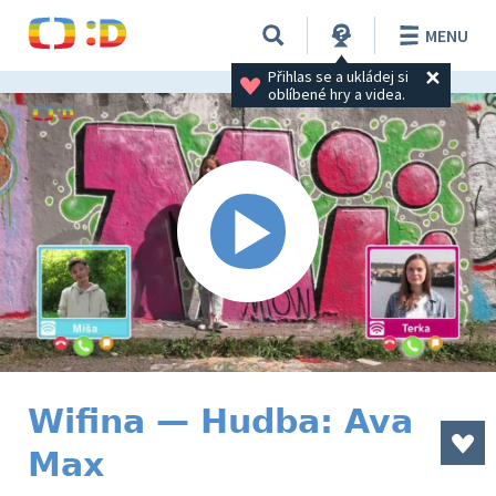
MENU
Přihlas se a ukládej si 
oblíbené hry a videa.
Wifina — Hudba: Ava
Max