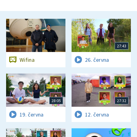
27:43
Wifina
26. června
28:05
27:32
19. června
12. června