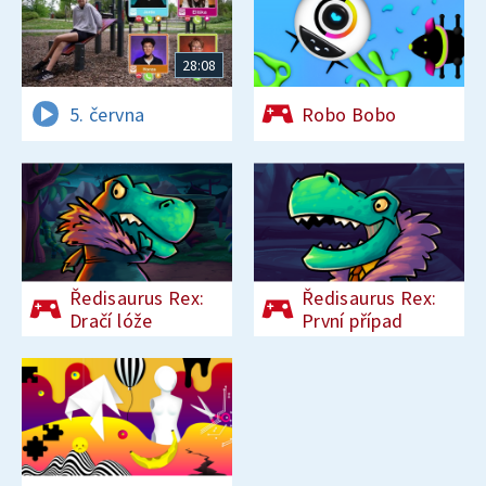
28:08
5. června
Robo Bobo
Ředisaurus Rex:
Ředisaurus Rex:
Dračí lóže
První případ